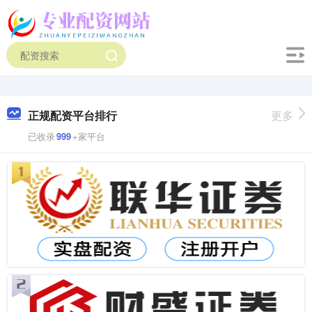
正规配资平台排行
更多
已收录
999
+家平台