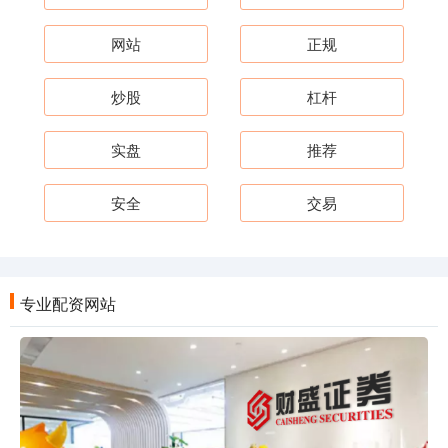
网站
正规
炒股
杠杆
实盘
推荐
安全
交易
专业配资网站