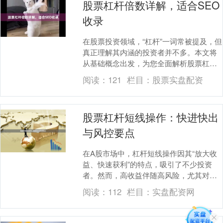
股票杠杆倍数详解，适合SEO
收录
在股票投资领域，“杠杆”一词常被提及，但
真正理解其内涵的投资者并不多。本文将
从基础概念出发，为您全面解析股票杠杆
倍数的运作原理、计算方法及风险控制策
阅读：
121
栏目：
股票实盘配资
略，帮助您在....
股票杠杆短线操作：快进快出
与风控要点
在A股市场中，杠杆短线操作因其“放大收
益、快速获利”的特点，吸引了不少投资
者。然而，高收益伴随高风险，尤其对于
使用融资融券或配资的短线交易者而言，
阅读：
112
栏目：
实盘配资网
快进快出的节奏....