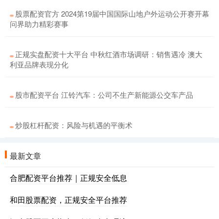
股票配资官方 2024第19届中国国际山地户外运动公开赛开幕
问界助力精彩赛事
正规实盘配资十大平台 中秋红酒市场调研：销售遇冷 澳大
利亚品牌表现分化
股市配资平台 江铃汽车：公司不生产新能源公交车产品
炒股杠杆配资：风险与机遇的平衡术
最新文章
合肥配资平台推荐｜正规安全低息
和田股票配资，正规安全平台推荐