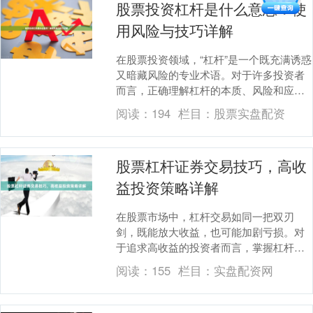
股票投资杠杆是什么意思？使
用风险与技巧详解
在股票投资领域，“杠杆”是一个既充满诱惑
又暗藏风险的专业术语。对于许多投资者
而言，正确理解杠杆的本质、风险和应用
技巧，是迈向成熟投资的重要一步。 ##
阅读：
194
栏目：
股票实盘配资
一、股票....
股票杠杆证券交易技巧，高收
益投资策略详解
在股票市场中，杠杆交易如同一把双刃
剑，既能放大收益，也可能加剧亏损。对
于追求高收益的投资者而言，掌握杠杆交
易的技巧与策略至关重要。本文将深入解
阅读：
155
栏目：
实盘配资网
析股票杠杆交易的核....