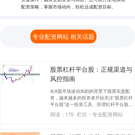
配资策略，掌握市场动向，轻松达成配资目标。
专业配资网站 相关话题
股票杠杆平台股：正规渠道与
风控指南
在A股市场波动加剧的背景下股票实盘配
资，越来越多的投资者开始关注“股票杠杆
平台股”这一投资工具。所谓杠杆平台股，
是指投资者通过配资平台借入资金，以放
阅读：
175
栏目：
专业配资网站
大自有资金的....