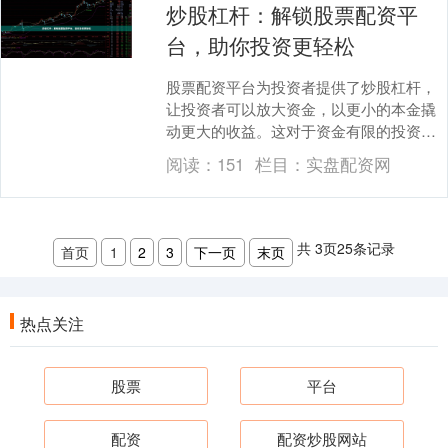
炒股杠杆：解锁股票配资平
台，助你投资更轻松
股票配资平台为投资者提供了炒股杠杆，
让投资者可以放大资金，以更小的本金撬
动更大的收益。这对于资金有限的投资者
来说，无疑是一个福音。 通过股票配资平
阅读：
151
栏目：
实盘配资网
台，投资者可以....
共
3
页
25
条记录
首页
1
2
3
下一页
末页
热点关注
股票
平台
配资
配资炒股网站