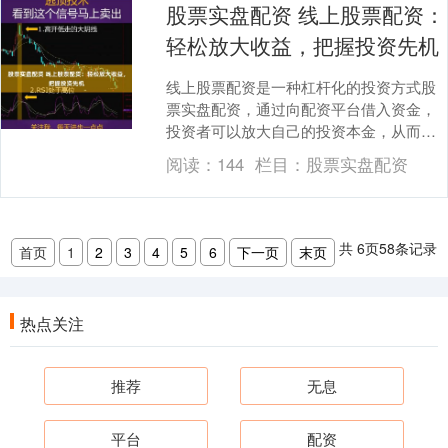
股票实盘配资 线上股票配资：
轻松放大收益，把握投资先机
线上股票配资是一种杠杆化的投资方式股
票实盘配资，通过向配资平台借入资金，
投资者可以放大自己的投资本金，从而获
得更高的收益。 **优势：** * **放大收益：
阅读：
144
栏目：
股票实盘配资
*....
共
6
页
58
条记录
首页
1
2
3
4
5
6
下一页
末页
热点关注
推荐
无息
平台
配资