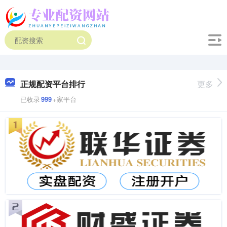
正规配资平台排行
更多
已收录
999
+家平台