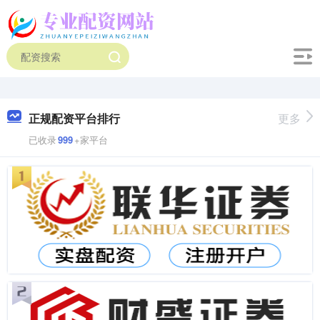
正规配资平台排行
更多
已收录
999
+家平台