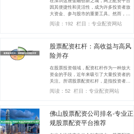
在深圳这座金融创新之城，网上配资平台
因其便捷性和灵活性，成为许多投资者放
大资金、参与股市的重要工具。然而，面
对市场上众多平台，如何选择安全合规的
阅读：
192
栏目：
专业配资网站
配资平台，并掌握....
股票配资杠杆：高收益与高风
险并存
在股票投资领域，配资杠杆作为一种放大
资金的手段，近年来吸引了大量投资者的
关注。所谓股票配资杠杆，是指投资者通
过向配资公司借款，以自有资金作为保证
阅读：
52
栏目：
专业配资网站
金，获得数倍于本....
佛山股票配资公司排名-专业正
规股票配资平台推荐