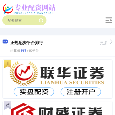
正规配资平台排行
更多
已收录
999
+家平台