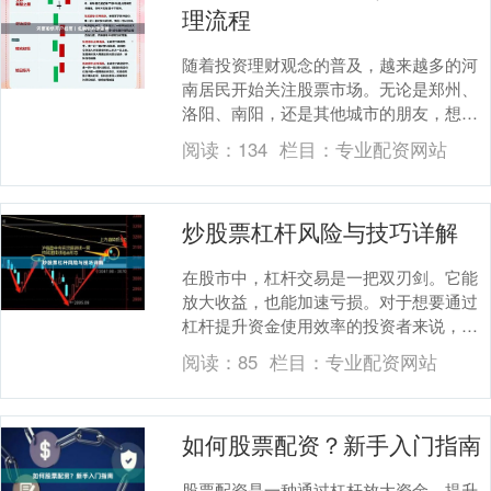
理流程
随着投资理财观念的普及，越来越多的河
南居民开始关注股票市场。无论是郑州、
洛阳、南阳，还是其他城市的朋友，想要
参与A股交易，第一步就是办理股票开户。
阅读：
134
栏目：
专业配资网站
本文将为您详细....
炒股票杠杆风险与技巧详解
在股市中，杠杆交易是一把双刃剑。它能
放大收益，也能加速亏损。对于想要通过
杠杆提升资金使用效率的投资者来说，理
解其运作机制、风险控制方法以及实用技
阅读：
85
栏目：
专业配资网站
巧至关重要。本文....
如何股票配资？新手入门指南
股票配资是一种通过杠杆放大资金、提升