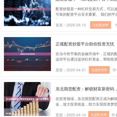
配资炒股是一种杠杆交易方式，可以
可靠的配资平台至关重要。 我们的平
旅....
更新：2025-05-15
实盘配资网
正规配资炒股平台助你投资无忧
在当今快节奏的金融市场中，正规的
这些平台通过提供杠杆资金，帮助投资者
更新：2025-04-21
作
实盘配资网
东北期货配资：解锁财富新密码
在投资领域，东北期货配资正成为解
金，放大投资收益，助力实现投资梦想。 
更新：2025-04-14
作
实盘配资网