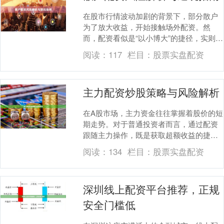
在股市行情波动加剧的背景下，部分散户
为了放大收益，开始接触场外配资。然
而，配资看似是“以小博大”的捷径，实则暗
藏巨大风险。本文将从配资的本质出发，
阅读：
117
栏目：
股票实盘配资
解析散户参与配....
主力配资炒股策略与风险解析
在A股市场，主力资金往往掌握着股价的短
期走势。对于普通投资者而言，通过配资
跟随主力操作，既是获取超额收益的捷
径，也是风险极高的博弈。本文将系统解
阅读：
134
栏目：
股票实盘配资
析主力配资炒股的....
深圳线上配资平台推荐，正规
安全门槛低