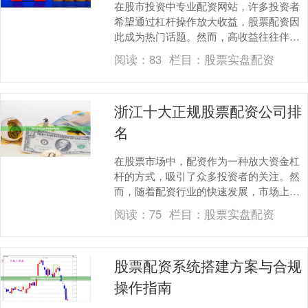
在股市投资中专业配资网站，许多投资者
希望通过杠杆操作放大收益，股票配资因
此成为热门话题。然而，高收益往往伴随
高风险，如何在配资过程中平衡风险与收
阅读：
83
栏目：
股票实盘配资
益，是每位投资者....
浙江十大正规股票配资公司排
名
在股票市场中，配资作为一种放大资金杠
杆的方式，吸引了众多投资者的关注。然
而，随着配资行业的快速发展，市场上出
现了大量配资公司，其中不乏一些不正规
阅读：
75
栏目：
股票实盘配资
的机构。对于浙江....
股票配资系统搭建方案与合规
操作指南