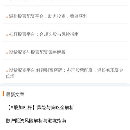
温州股票配资平台：助力投资，稳健获利
杠杆股票平台：合规选股与风控指南
期货配资与股票配资策略解析
期货配资平台 解锁财富密码：办理股票配资，轻松实现资金
倍增
最新文章
【A股加杠杆】风险与策略全解析
散户配资风险解析与避坑指南