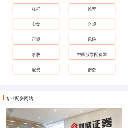
杠杆
推荐
实盘
合规
正规
风险
炒股
中国股票配资网
配资
倍数
专业配资网站