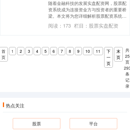
随着金融科技的发展实盘配资网，股票配
资系统成为连接资金方与投资者的重要桥
梁。本文将为您详细解析股票配资系统的
搭建方案及合规操作要点，帮助从业者构
阅读：
173
栏目：
股票实盘配资
建安全、高效的配....
共
首
1
2
3
4
5
6
7
8
9
10
11
下
末
25
页
一
页
页
页
29
条
记
录
热点关注
股票
平台