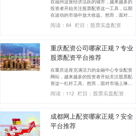
在福州这座经济活跃的城市，越来越多的
投资者开始关注股票配资这一工具，以期
在波动的市场中放大收益。然而，面对市
场上众多的配资平台，如何选择一个**正
阅读：
84
栏目：
股票实盘配资
规、安全**的....
重庆配资公司哪家正规？专业
股票配资平台推荐
在重庆这座充满活力的金融中心专业配资
网站，越来越多的投资者开始关注股票配
资这一杠杆工具。然而，面对市场上琳琅
满目的配资公司，许多投资者不禁困惑：
阅读：
112
栏目：
股票实盘配资
重庆配资公司哪家....
成都网上配资哪家正规？安全
平台推荐