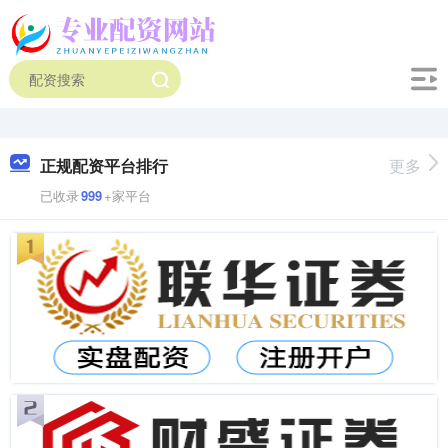
正规配资平台排行
更多
已收录
999
+家平台