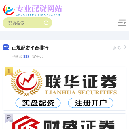
正规配资平台排行
更多
已收录
999
+家平台