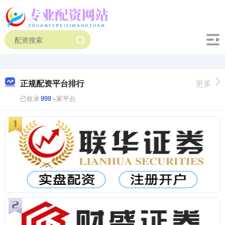
正规配资平台排行
更多
已收录
999
+家平台