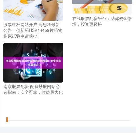
在线股票配资平台：助你资金倍
增，投资更轻松
股票杠杆网站开户 海思科最新
公告：创新药HSK44459片药物
临床试验申请获批
南京股票配资 配资炒股网站必
选指南：安全可靠，收益最大化