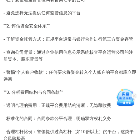
- 避免选择无法提供任何监管信息的平台
**2. 评估资金安全体系**
- 了解资金托管方式：正规平台通常与银行合作进行第三方资金存管
- 查询公司背景：通过企业信用信息公示系统核查平台运营公司的注
册资本、股东背景等
- 警惕“个人账户收款”：任何要求将资金转入个人账户的平台都应立即
远离
**3. 分析费用结构与合同条款**
- 透明合理的费用：正规平台费用结构清晰，无隐藏收费
- 标准化的合同：合同条款公平合理，明确双方权利义务
- 合理杠杆比例：警惕提供过高杠杆（如10倍以上）的平台，这类平
台风险极高