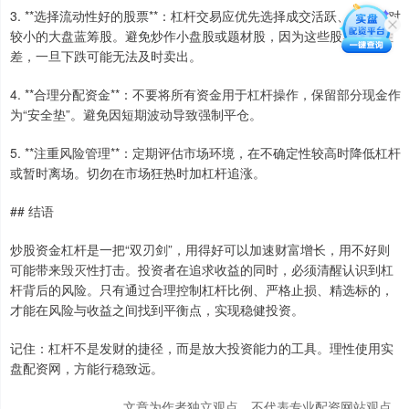
3. **选择流动性好的股票**：杠杆交易应优先选择成交活跃、波动相对
较小的大盘蓝筹股。避免炒作小盘股或题材股，因为这些股票流动性
差，一旦下跌可能无法及时卖出。
4. **合理分配资金**：不要将所有资金用于杠杆操作，保留部分现金作
为“安全垫”。避免因短期波动导致强制平仓。
5. **注重风险管理**：定期评估市场环境，在不确定性较高时降低杠杆
或暂时离场。切勿在市场狂热时加杠杆追涨。
## 结语
炒股资金杠杆是一把“双刃剑”，用得好可以加速财富增长，用不好则
可能带来毁灭性打击。投资者在追求收益的同时，必须清醒认识到杠
杆背后的风险。只有通过合理控制杠杆比例、严格止损、精选标的，
才能在风险与收益之间找到平衡点，实现稳健投资。
记住：杠杆不是发财的捷径，而是放大投资能力的工具。理性使用实
盘配资网，方能行稳致远。
文章为作者独立观点，不代表专业配资网站观点