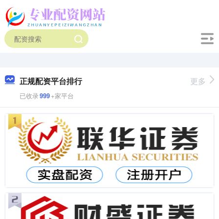
正规配资平台排行
更多
已收录
999
+家平台