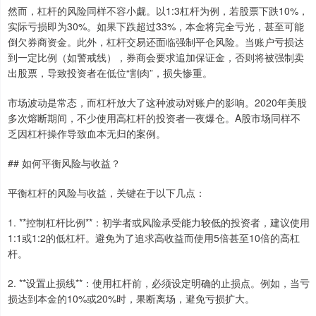
然而，杠杆的风险同样不容小觑。以1:3杠杆为例，若股票下跌10%，
实际亏损即为30%。如果下跌超过33%，本金将完全亏光，甚至可能
倒欠券商资金。此外，杠杆交易还面临强制平仓风险。当账户亏损达
到一定比例（如警戒线），券商会要求追加保证金，否则将被强制卖
出股票，导致投资者在低位“割肉”，损失惨重。
市场波动是常态，而杠杆放大了这种波动对账户的影响。2020年美股
多次熔断期间，不少使用高杠杆的投资者一夜爆仓。A股市场同样不
乏因杠杆操作导致血本无归的案例。
## 如何平衡风险与收益？
平衡杠杆的风险与收益，关键在于以下几点：
1. **控制杠杆比例**：初学者或风险承受能力较低的投资者，建议使用
1:1或1:2的低杠杆。避免为了追求高收益而使用5倍甚至10倍的高杠
杆。
2. **设置止损线**：使用杠杆前，必须设定明确的止损点。例如，当亏
损达到本金的10%或20%时，果断离场，避免亏损扩大。