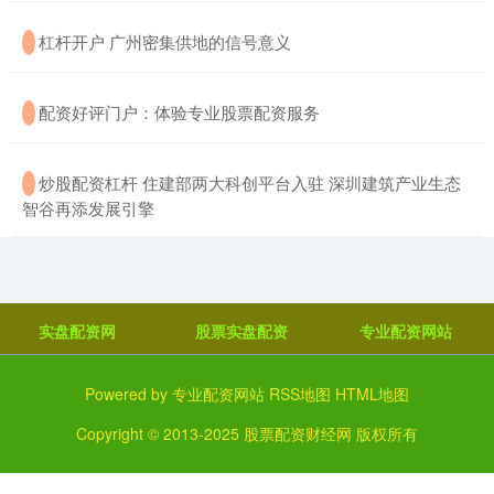
​杠杆开户 广州密集供地的信号意义
·
​配资好评门户：体验专业股票配资服务
·
​炒股配资杠杆 住建部两大科创平台入驻 深圳建筑产业生态
·
智谷再添发展引擎
实盘配资网
股票实盘配资
专业配资网站
Powered by
专业配资网站
RSS地图
HTML地图
Copyright
© 2013-2025
股票配资财经网
版权所有