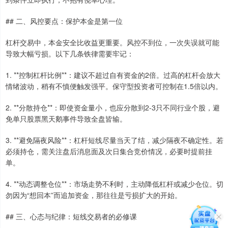
## 二、风控要点：保护本金是第一位
杠杆交易中，本金安全比收益更重要。风控不到位，一次失误就可能
导致大幅亏损。以下几条铁律需要牢记：
1. **控制杠杆比例**：建议不超过自有资金的2倍。过高的杠杆会放大
情绪波动，稍有不慎便触发强平。保守型投资者可控制在1.5倍以内。
2. **分散持仓**：即使资金量小，也应分散到2-3只不同行业个股，避
免单只股票黑天鹅事件导致全盘皆输。
3. **避免隔夜风险**：杠杆短线尽量当天了结，减少隔夜不确定性。若
必须持仓，需关注盘后消息面及次日集合竞价情况，必要时提前挂
单。
4. **动态调整仓位**：市场走势不利时，主动降低杠杆或减少仓位。切
勿因为“想回本”而追加资金，那往往是亏损扩大的开始。
## 三、心态与纪律：短线交易者的必修课