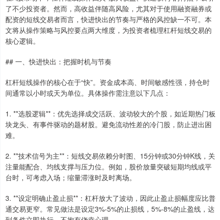
了不少投资者。然而，高收益伴随高风险，尤其对于使用融资融券或
配资的短线交易者而言，快进快出的节奏与严格的风控缺一不可。本
文将从操作策略与风控要点两大维度，为投资者梳理杠杆短线交易的
核心逻辑。
## 一、快进快出：把握时机与节奏
杠杆短线操作的核心在于“快”。资金成本高、时间敏感性强，持仓时
间通常以小时或天为单位。具体操作需注意以下几点：
1. **选股逻辑**：优先选择成交活跃、波动较大的个股，如近期热门板
块龙头、有事件驱动的题材股。避免流动性差的冷门股，防止进出困
难。
2. **技术信号为主**：短线交易依赖分时图、15分钟或30分钟K线，关
注量能配合、均线支撑与压力位。例如，股价放量突破短期均线或平
台时，可考虑入场；缩量滞涨时及时离场。
3. **设定明确止盈止损**：杠杆放大了波动，因此止盈止损幅度应比普
通交易更窄。常见做法是设定3%-5%的止损线，5%-8%的止盈线，达
到条件立即执行，不抱有侥幸心理。