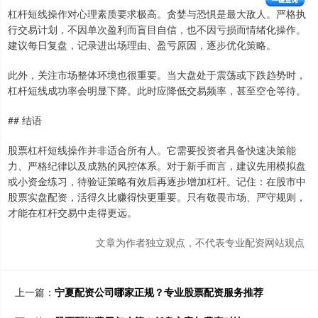
杠杆短线操作对心理素质要求极高。贪婪与恐惧是最大敌人。严格执
行交易计划，不因单次盈利而盲目自信，也不因亏损而情绪化操作。
建议每日复盘，记录进出场理由、盈亏原因，逐步优化策略。
此外，关注市场整体环境也很重要。当大盘处于震荡或下跌趋势时，
杠杆短线成功率会明显下降。此时应降低交易频率，甚至空仓等待。
## 结语
股票杠杆短线操作并非适合所有人。它需要投资者具备快速决策能
力、严格纪律以及成熟的风控体系。对于新手而言，建议先用模拟盘
或小资金练习，待验证策略有效后再逐步增加杠杆。记住：在股市中
股票实盘配资，活得久比赚得快更重要。只有敬畏市场、严守规则，
才能在杠杆交易中走得更远。
文章为作者独立观点，不代表专业配资网站观点
上一篇：
宁夏配资公司哪家正规？专业股票配资服务推荐