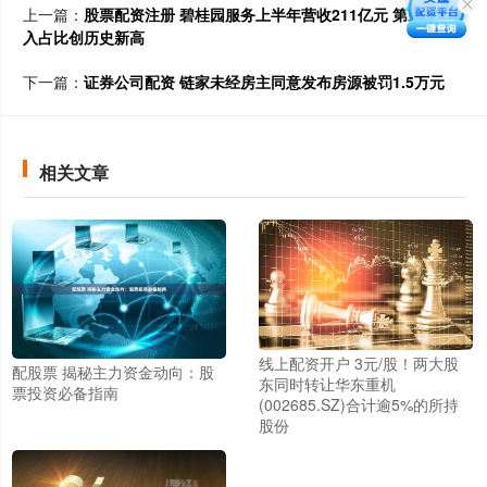
上一篇：
股票配资注册 碧桂园服务上半年营收211亿元 第三方收
入占比创历史新高
下一篇：
证券公司配资 链家未经房主同意发布房源被罚1.5万元
相关文章
线上配资开户 3元/股！两大股
配股票 揭秘主力资金动向：股
东同时转让华东重机
票投资必备指南
(002685.SZ)合计逾5%的所持
股份