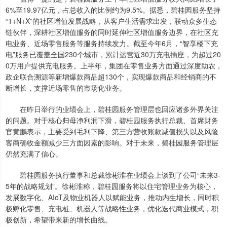
6%至19.97亿元，占总收入的比例约为9.5%。据悉，碧桂园服务坚持
“1+N+X”的社区增值发展战略，从客户生活需求出发，联动众多生态
链伙伴，深耕社区增值服务的同时延伸社区增值服务边界，在社区充
电业务、近场零售服务等服务持续发力。截至今年6月，“智享楼下充
电”服务已覆盖全国230个城市，累计运营近30万充电插座，为超过20
0万用户提供充电服务。上半年，集团在零售业务方面通过深度助农，
政企联合溯源等新增爆款商品超130个，实现爆款商品和经销商的不
断增长，支撑近场零售的市场化业务。
在昨日举行的业绩会上，碧桂园服务管理层也回应诸多外界关注
的问题。对于核心归母净利润下滑，碧桂园服务执行总裁、首席财务
官黄鹏表示，主要受到毛利下降、第三方营收账款减值损失以及风险
客商确收金额减少三方面因素的影响。对于未来，碧桂园服务管理层
仍然充满了信心。
碧桂园服务执行董事和总裁徐彬淮在业绩会上谈到了公司“未来3-
5年的战略规划”。徐彬淮称，碧桂园服务将以住宅管理业务为核心，
发展数字化、AIoT及物业机器人以赋能业务，推动内生增长，同时积
极孵化零售、充电桩、机器人等战略性业务，优化迭代商业模式，积
极创新，希望带来新的增长曲线。