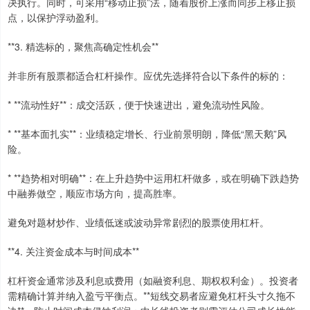
决执行。同时，可采用“移动止损”法，随着股价上涨而同步上移止损
点，以保护浮动盈利。
**3. 精选标的，聚焦高确定性机会**
并非所有股票都适合杠杆操作。应优先选择符合以下条件的标的：
* **流动性好**：成交活跃，便于快速进出，避免流动性风险。
* **基本面扎实**：业绩稳定增长、行业前景明朗，降低“黑天鹅”风
险。
* **趋势相对明确**：在上升趋势中运用杠杆做多，或在明确下跌趋势
中融券做空，顺应市场方向，提高胜率。
避免对题材炒作、业绩低迷或波动异常剧烈的股票使用杠杆。
**4. 关注资金成本与时间成本**
杠杆资金通常涉及利息或费用（如融资利息、期权权利金）。投资者
需精确计算并纳入盈亏平衡点。**短线交易者应避免杠杆头寸久拖不