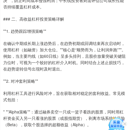
决**，防止时间成本侵蚀利润；中长线投资者则需评估公司成长性能
否持续覆盖杠杆成本。
### 二、高收益杠杆投资策略详解
**1. 趋势跟踪增强策略**
在确认中期或长期上涨趋势后，在趋势初期或回调结束再次启动时，
使用杠杆（如融资）加大仓位。**核心是“顺势而为，让利润奔跑”**。
例如，当主要均线（如60日线）呈多头排列，且股价放量突破关键阻
力位时，可视为一个较好的杠杆介入时机。同时结合上述止损技巧，
在趋势逆转信号出现时及时退出。
**2. 对冲套利策略**
利用杠杆工具进行风险对冲，旨在获取相对稳定的套利收益。常见模
式包括：
* **Alpha策略**：通过融券卖空一只或一篮子看跌的股票，同时用杠
杆资金买入另一只看涨的股票（或股指期货），剥离市场系统性风险
（Beta），获取个股选择的超额收益（Alpha）。