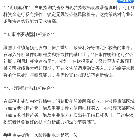
* **期现套利**：当股指期货价格与现货指数出现显著偏离时，利用杠
杆资金进行反向操作，锁定无风险或低风险价差。这类策略对专业知
识和快速执行能力要求较高。
**3. 事件驱动型杠杆策略**
聚焦于业绩超预期发布、资产重组、政策利好等确定性较高的事件。
在深入分析事件影响程度和持续性的基础上，**在事件明朗化前夕或
初期，利用杠杆快速布局**。例如，在财报季前，经过严谨分析预判
某公司业绩将大幅超预期，可在公告前适度融资买入。此策略要求极
强的信息处理与研究能力，并需设置止损以防范判断错误。
**4. 波段操作与杠杆结合**
在震荡市或结构性行情中，识别股价的波段高低点。在波段底部区域
（如技术指标超卖、触及重要支撑）使用杠杆买入，在波段顶部区域
（如技术指标超买、触及重要压力）卖出并了结杠杆头寸。**这要求
投资者具备较好的技术分析能力和波段节奏感**。
### 重要提醒：风险控制永远是第一位