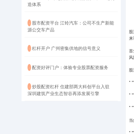
造体系
​股市配资平台 江铃汽车：公司不生产新能
·
源公交车产品
股
来
​杠杆开户 广州密集供地的信号意义
·
首
风
​配资好评门户：体验专业股票配资服务
·
股
*
​炒股配资杠杆 住建部两大科创平台入驻
·
深圳建筑产业生态智谷再添发展引擎
*
*
当
*