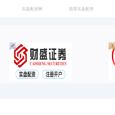
实盘配资网
股票实盘配资