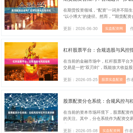
在期货投资领域，“配资”一词并不陌
“以小博大”的捷径。然而，**期货配资合
更新：2026-06-30
实盘配资网
杠杆股票平台：合规选股与风控
在当前的金融市场中，杠杆股票平台
交易是一把“双刃剑”，既能放大收益股
更新：2026-05-25
作
股票实盘配资
股票配资分仓系统：合规风控与
在当前的资本市场环境下，股票配资
的关注。其中，分仓系统作为配资交
者....
更新：2026-05-08
作者
实盘配资网