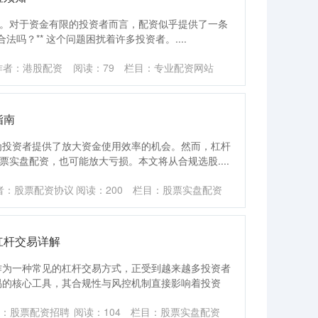
生。对于资金有限的投资者而言，配资似乎提供了一条
法吗？** 这个问题困扰着许多投资者。....
作者：港股配资
阅读：
79
栏目：
专业配资网站
指南
为投资者提供了放大资金使用效率的机会。然而，杠杆
票实盘配资，也可能放大亏损。本文将从合规选股....
者：股票配资协议
阅读：
200
栏目：
股票实盘配资
杠杆交易详解
作为一种常见的杠杆交易方式，正受到越来越多投资者
易的核心工具，其合规性与风控机制直接影响着投资
：股票配资招聘
阅读：
104
栏目：
股票实盘配资