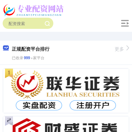
正规配资平台排行
更多
已收录
999
+家平台