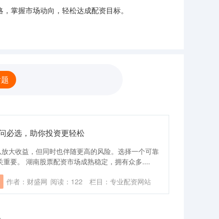
略，掌握市场动向，轻松达成配资目标。
话题
站问必选，助你投资更轻松
以放大收益，但同时也伴随更高的风险。选择一个可靠
重要。 湖南股票配资市场成熟稳定，拥有众多....
作者：财盛网
阅读：
122
栏目：
专业配资网站
录