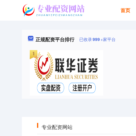
首页
正规配资平台排行
已收录
999
+家平台
专业配资网站