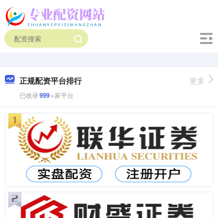
正规配资平台排行
更多
已收录
999
+家平台