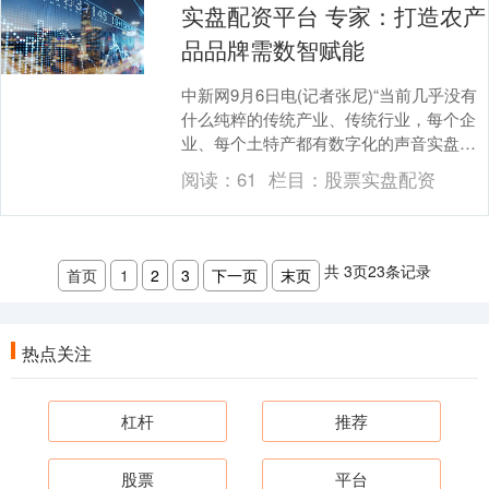
实盘配资平台 专家：打造农产
品品牌需数智赋能
中新网9月6日电(记者张尼)“当前几乎没有
什么纯粹的传统产业、传统行业，每个企
业、每个土特产都有数字化的声音实盘配
资平台，数据这个新的生产要素嵌入到乡
阅读：
61
栏目：
股票实盘配资
村振兴，将....
共
3
页
23
条记录
首页
1
2
3
下一页
末页
热点关注
杠杆
推荐
股票
平台