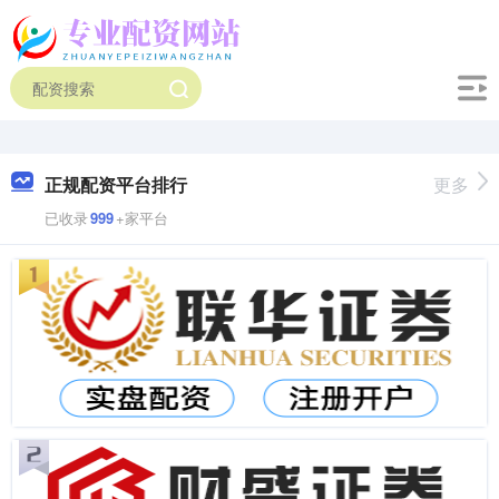
正规配资平台排行
更多
已收录
999
+家平台