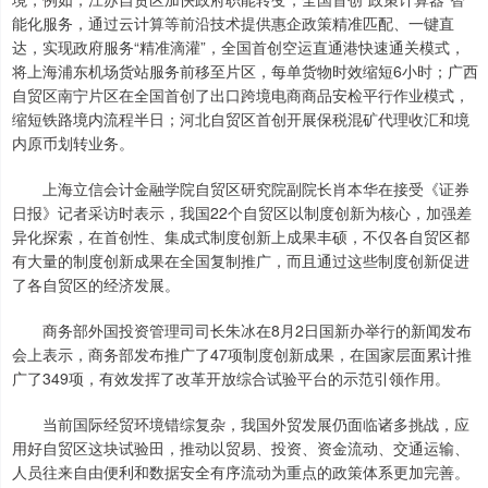
能化服务，通过云计算等前沿技术提供惠企政策精准匹配、一键直
达，实现政府服务“精准滴灌”，全国首创空运直通港快速通关模式，
将上海浦东机场货站服务前移至片区，每单货物时效缩短6小时；广西
自贸区南宁片区在全国首创了出口跨境电商商品安检平行作业模式，
缩短铁路境内流程半日；河北自贸区首创开展保税混矿代理收汇和境
内原币划转业务。
上海立信会计金融学院自贸区研究院副院长肖本华在接受《证券
日报》记者采访时表示，我国22个自贸区以制度创新为核心，加强差
异化探索，在首创性、集成式制度创新上成果丰硕，不仅各自贸区都
有大量的制度创新成果在全国复制推广，而且通过这些制度创新促进
了各自贸区的经济发展。
商务部外国投资管理司司长朱冰在8月2日国新办举行的新闻发布
会上表示，商务部发布推广了47项制度创新成果，在国家层面累计推
广了349项，有效发挥了改革开放综合试验平台的示范引领作用。
当前国际经贸环境错综复杂，我国外贸发展仍面临诸多挑战，应
用好自贸区这块试验田，推动以贸易、投资、资金流动、交通运输、
人员往来自由便利和数据安全有序流动为重点的政策体系更加完善。