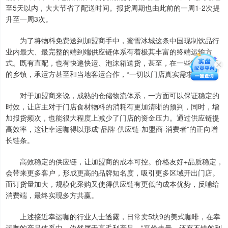
至5天以内，大大节省了配送时间。报货周期也由此前的一周1-2次提
升至一周3次。
为了将物料免费送到加盟商手中，蜜雪冰城这条中国现制饮品行
业内最大、最完整的端到端供应链体系有着极其丰富的终端运输方
式。既有直配，也有快递快运、泡沫箱送货，甚至，在一些特别偏远
的乡镇，承运方甚至和当地客运合作，“一切以门店真实需求为准。”
对于加盟商来说，成熟的仓储物流体系，一方面可以保证稳定的
时效，让店主对于门店食材物料的消耗有更加清晰的预判，同时，增
加报货频次，也能很大程度上减少了门店的资金压力。通过供应链提
高效率，这让幸运咖得以形成“品牌-供应链-加盟商-消费者”的正向增
长链条。
高效稳定的供应链，让加盟商的成本可控。价格友好+品质稳定，
会带来更多客户，形成更高的品牌知名度，吸引更多区域开出门店。
而订货量加大，规模化采购又使得供应链有更低的成本优势，反哺给
消费端，最终实现多方共赢。
上述接近幸运咖的行业人士透露，日常卖5块9的美式咖啡，在幸
运咖的产品体系中，依然属于高毛利产品。“平价走量，还有不错的利