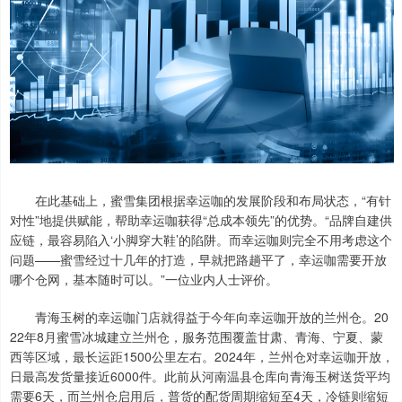
在此基础上，蜜雪集团根据幸运咖的发展阶段和布局状态，“有针
对性”地提供赋能，帮助幸运咖获得“总成本领先”的优势。“品牌自建供
应链，最容易陷入‘小脚穿大鞋’的陷阱。而幸运咖则完全不用考虑这个
问题——蜜雪经过十几年的打造，早就把路趟平了，幸运咖需要开放
哪个仓网，基本随时可以。”一位业内人士评价。
青海玉树的幸运咖门店就得益于今年向幸运咖开放的兰州仓。20
22年8月蜜雪冰城建立兰州仓，服务范围覆盖甘肃、青海、宁夏、蒙
西等区域，最长运距1500公里左右。2024年，兰州仓对幸运咖开放，
日最高发货量接近6000件。此前从河南温县仓库向青海玉树送货平均
需要6天，而兰州仓启用后，普货的配货周期缩短至4天，冷链则缩短