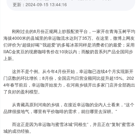
更新：2024-09-15 13:44:16
刚刚过去的8月份正规网上炒股配资平台，一家开在青海玉树平均
海拔4000米的县城里的幸运咖流水达到了35万。在这里，微博上网友
们评价为“超级好喝”“我超爱”的多莓冰茶同样是消费者们的最爱；采用
IIAC金奖豆的现磨咖啡售价在10块以内；而酸奶昔系列产品全国同步
上新。
这并不是个例。从今年4月份开始，幸运咖已连续4个月实现新开
门店数的环比增长；8月份，全国店均日营业额同比提升超15%。202
4年春节前后，幸运咖开始发力，在河南乡镇开出多家门店并全部跑出
了良好的盈利模型。
从青藏高原到河南的乡镇，在接近幸运咖的业内人士看来，“这个
品牌很接地气，哪里有平价咖啡的需求，就往哪里去深耕。”
而这正是因为幸运咖与蜜雪冰城“同根生”，并且正在“复制”蜜雪冰
城的成功经验。