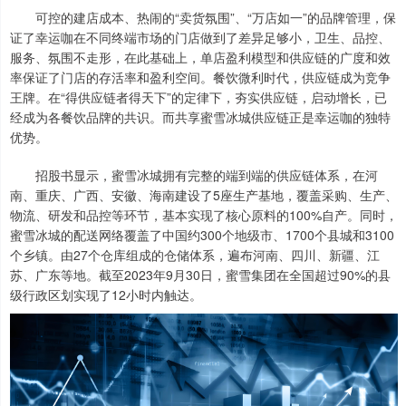
可控的建店成本、热闹的“卖货氛围”、“万店如一”的品牌管理，保
证了幸运咖在不同终端市场的门店做到了差异足够小，卫生、品控、
服务、氛围不走形，在此基础上，单店盈利模型和供应链的广度和效
率保证了门店的存活率和盈利空间。餐饮微利时代，供应链成为竞争
王牌。在“得供应链者得天下”的定律下，夯实供应链，启动增长，已
经成为各餐饮品牌的共识。而共享蜜雪冰城供应链正是幸运咖的独特
优势。
招股书显示，蜜雪冰城拥有完整的端到端的供应链体系，在河
南、重庆、广西、安徽、海南建设了5座生产基地，覆盖采购、生产、
物流、研发和品控等环节，基本实现了核心原料的100%自产。同时，
蜜雪冰城的配送网络覆盖了中国约300个地级市、1700个县城和3100
个乡镇。由27个仓库组成的仓储体系，遍布河南、四川、新疆、江
苏、广东等地。截至2023年9月30日，蜜雪集团在全国超过90%的县
级行政区划实现了12小时内触达。