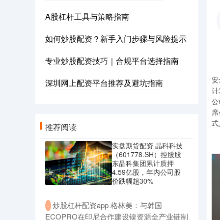
A股杠杆工具与策略指南
如何炒股配资？新手入门步骤与风险提示
专业炒股配资技巧｜合规平台选择指南
2
安
深圳网上配资平台推荐及避坑指南
计
公
席
式
推荐阅读
“
实盘期货配资 晶科科技
（601778.SH）控股股
东晶科集团累计质押
4.59亿股，年内公司股
价跌幅超30%
​炒股杠杆配资app 格林美：与韩国
·
ECOPRO在印尼合作建设镍资源全产业链制