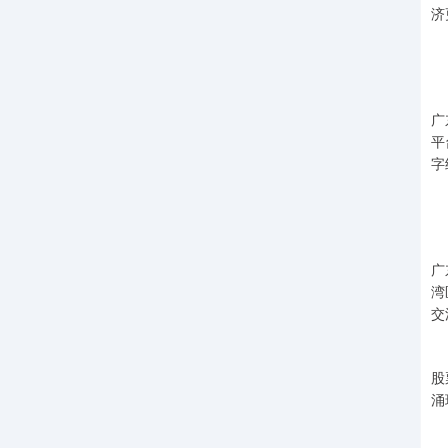
济
六
粤
广
平
字
“
本
广
湾
交
粤
股
涌