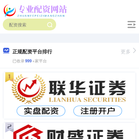
正规配资平台排行
更多
已收录
999
+家平台