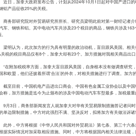
日，加拿大政府发布公告，计划从2024年10月1日起对中国产进口的电
钢铝产品征收25%的关税。
务部研究院对外贸易研究所所长、研究员梁明此前对第一财经记者介绍
汽车、钢铁和铝。其中电动汽车共涉及23个税目的商品，钢铁共涉及163
项。
明认为，此次加方的行为具有明显的政治动机，盲目跟风美国。相关行
%关税的税目商品仅有8个，加拿大却有23个。加方措施对我相关商品出
在附加税税率方面，加拿大盲目跟风美国，自身根本没有做调查研究，极
国和欧盟，他们还披着所谓‘合法’的外衣，对相关措施进行了调查。加方
至目前，中国机电产品进出口商会、中国有色金属工业协会以及中国钢
会称，加方措施是迄今为止颁布的涉及中国电动汽车车型最多，加税最重
月3日，商务部新闻发言人就加拿大对华有关贸易限制措施答记者问时
的单边限制措施，中方对此强烈不满、坚决反对，拟将加方有关做法诉诸
外，中方将根据《中华人民共和国对外贸易法》第七条、第三十六条规
根据实际情况对加采取相应措施。同时，中方将根据国内相关法律法规，