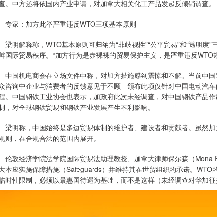
查。中方还将依国内产业申请，对加拿大相关化工产品发起反倾销调查。
家：加方此举严重违反WTO三项基本原则
明解释称，WTO基本原则可归纳为“非歧视性”“公平贸易”和“透明度”
衅国际贸易秩序。“加方行为是赤裸裸的贸易保护主义，是严重违反WTO
国机电商会在立场文件中称，对加方措施感到震惊和不解。当前中国对
众咨询中企业与消费者的反馈意见于不顾，颁布此项仅针对中国电动汽车
程。中国钢铁工业协会也表示，加政府此次未经调查，对中国钢铁产品作
制，对全球钢铁贸易和钢铁产业发展产生不利影响。
明称，中国始终是多边贸易体制的维护者、建设者和贡献者。虽然加方
规则，在合规合法的范围内展开。
敦经济学院法学院国际贸易法助理教授、加拿大律师保尔森（Mona Pa
大本应实施保障措施（Safeguards）并维持其在世贸组织的承诺。W
临时性限制，必须以最惠国待遇为基础，而不是这样（未经调查对华加征