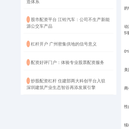
造体系
近
的
​股市配资平台 江铃汽车：公司不生产新能
·
商
源公交车产品
动
5
​杠杆开户 广州密集供地的信号意义
·
梁
0
​配资好评门户：体验专业股票配资服务
·
“
美
​炒股配资杠杆 住建部两大科创平台入驻
·
截
深圳建筑产业生态智谷再添发展引擎
商
9
性
此
续