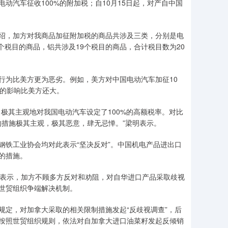
动汽车征收100%的附加税；自10月15日起，对产自中国
，加方对我商品加征附加税的商品共涉及三类，分别是电
个税目的商品，铝共涉及19个税目的商品，合计税目数为20
为比美方更为恶劣。例如，美方对中国电动汽车加征10
口的影响比美方还大。
其主观地对我国电动汽车设定了100%的高额税率。对比
的措施极其主观，极其恶意，肆无忌惮。”梁明表示。
铁工业协会均对此表示“坚决反对”。中国机电产品进出口
的措施。
表示，加方不顾多方反对和劝阻，对自华进口产品采取歧视
世贸组织争端解决机制。
定，对加拿大采取的相关限制措施发起“反歧视调查”，后
按照世贸组织规则，依法对自加拿大进口油菜籽发起反倾销