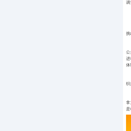
调
专
梁
挑
中
公
进
体
梁
织
伦
拿
是