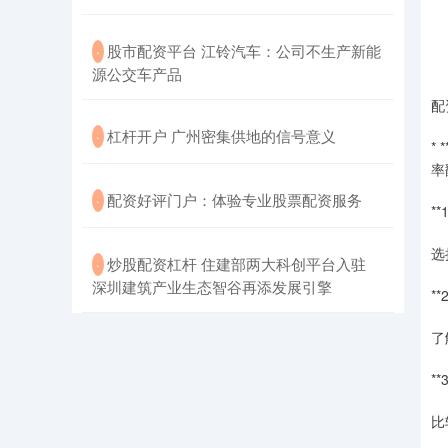
​股市配资平台 江铃汽车：公司不生产新能
·
源公交车产品
配
​杠杆开户 广州密集供地的信号意义
·
*
率
​配资好评门户：体验专业股票配资服务
·
**
选
​炒股配资杠杆 住建部两大科创平台入驻
·
深圳建筑产业生态智谷再添发展引擎
**
了
**
比