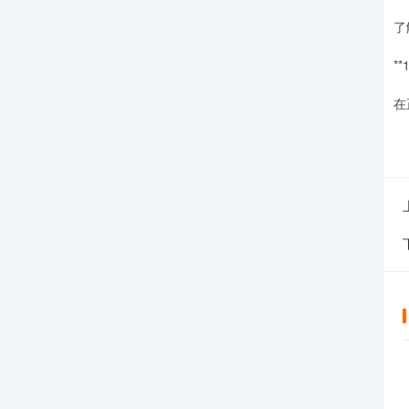
了
**
在